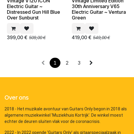
Vintage V120 ICON
Vintage Limited Edition
back to school deal
back to school deal
Electric Guitar ~
30th Anniversary V65
Distressed Gun Hill Blue
Electric Guitar ~ Ventura
Over Sunburst
Green
399,00
€
419,00
€
509,00
€
549,00
€
1
2
3
Over ons
2018 - Het muzikale avontuur van Guitars Only begon in 2018 als
algemene muziekwinkel 'Muziekhuis Kortrijk'. De winkel moest
echter de deuren sluiten vlak voor de coronacrisis.
2022 - In 2022 opende 'Guitars Only' als gitaarspeciaalzaak in