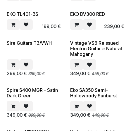
EKO TL401-BS
EKO DV300 RED
199,00
€
239,00
€
Sire Guitars T3/VWH
Vintage VS6 ReIssued
back to school deal
back to school deal
Electric Guitar ~ Natural
Mahogany
299,00
€
349,00
€
399,00
€
459,00
€
Spira S400 MGR - Satin
Eko SA350 Semi-
back to school deal
Dark Green
Hollowbody Sunburst
349,00
€
349,00
€
399,00
€
449,00
€