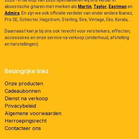
2026 - In de loop van 2026 specialiseren wij ons verder in
akoestische gitaren met merken als
Martin
,
Taylor
,
Eastman
en
Admira
. En zijn we ook officiële verdeler van onder andere Ibanez,
Prs SE, Schecter, Hagstrom, Sterling, Sire, Vintage, Eko, Korala, ...
Daarnaast kan je bij ons ook terecht voor versterkers, effecten,
accessoires en onze service na verkoop (onderhoud, afstelling
en herstellingen).
Belangrijke links
Onze producten
Cadeaubonnen
Dienst na verkoop
Privacybeleid
Algemene voorwaarden
Herroepingsrecht
Contacteer ons