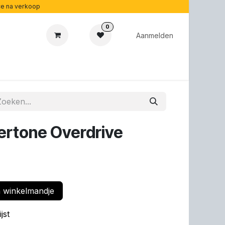
ice na verkoop
0
Aanmelden
cadeaubonnen
Acoustipedia
Over ons
rtone Overdrive
 winkelmandje
jst