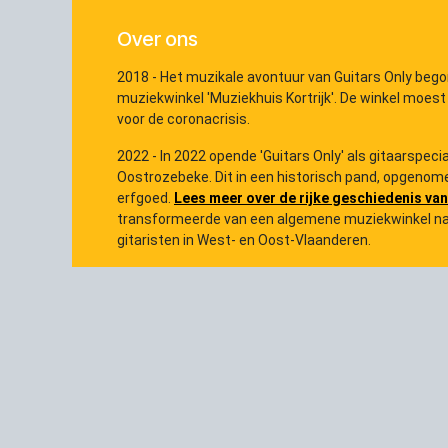
Over ons
2018 - Het muzikale avontuur van Guitars Only bego
muziekwinkel 'Muziekhuis Kortrijk'. De winkel moest
voor de coronacrisis.
2022 - In 2022 opende 'Guitars Only' als gitaarspec
Oostrozebeke. Dit in een historisch pand, opgenome
erfgoed.
Lees meer over de rijke geschiedenis van
transformeerde van een algemene muziekwinkel na
gitaristen in West- en Oost-Vlaanderen.
2026 - In de loop van 2026 specialiseren wij ons ver
merken als
Martin
,
Taylor
,
Eastman
en
Admira
. En 
onder andere Ibanez, Prs SE, Schecter, Hagstrom, Ster
...
Daarnaast kan je bij ons ook terecht voor versterke
onze service na verkoop (onderhoud, afstelling en he