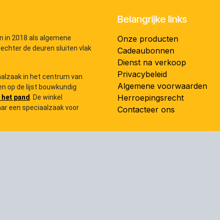
Belangrijke links
n in 2018 als algemene
Onze producten
 echter de deuren sluiten vlak
Cadeaubonnen
Dienst na verkoop
Privacybeleid
iaalzaak in het centrum van
Algemene voorwaarden
n op de lijst bouwkundig
Herroepingsrecht
 het pand
. De winkel
ar een speciaalzaak voor
Contacteer ons
der in akoestische gitaren met
zijn we ook officiële verdeler van
ling, Sire, Vintage, Eko, Korala,
rs, effecten, accessoires en
rstellingen).