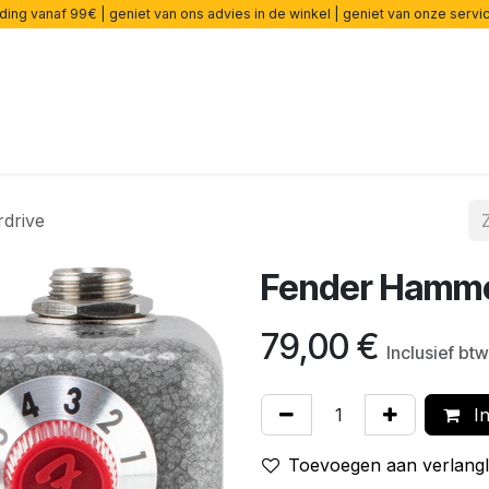
ding vanaf 99€ | geniet van ons advies in de winkel | geniet van onze serv
rsterkers
Effecten
Snaren
Accessoires
Onderdelen
drive
Fender Hamme
79,00
€
Inclusief btw
In
Toevoegen aan verlangli