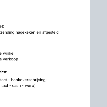
99€
erzending nagekeken en afgesteld
de winkel
na verkoop
den:
act - bankoverschrijving)
ntact - cash - wero)