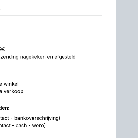
r
99€
erzending nagekeken en afgesteld
de winkel
na verkoop
den:
act - bankoverschrijving)
ntact - cash - wero)