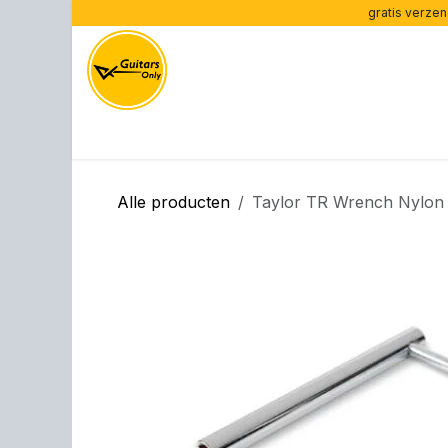
Overslaan naar inhoud
gratis verzen
Home
Gitaren per type
Gitaren per merk
Ve
Alle producten
Taylor TR Wrench Nylon