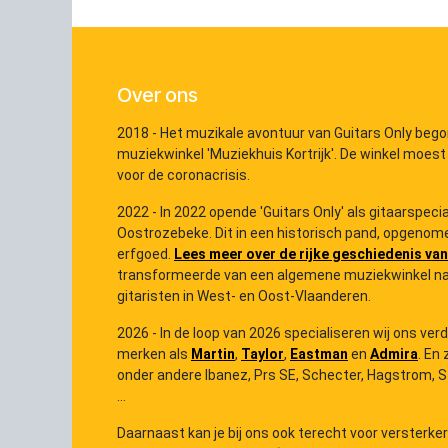
Over ons
2018 - Het muzikale avontuur van Guitars Only bego
muziekwinkel 'Muziekhuis Kortrijk'. De winkel moest
voor de coronacrisis.
2022 - In 2022 opende 'Guitars Only' als gitaarspec
Oostrozebeke. Dit in een historisch pand, opgenome
erfgoed.
Lees meer over de rijke geschiedenis van
transformeerde van een algemene muziekwinkel na
gitaristen in West- en Oost-Vlaanderen.
2026 - In de loop van 2026 specialiseren wij ons ver
merken als
Martin
,
Taylor
,
Eastman
en
Admira
. En 
onder andere Ibanez, Prs SE, Schecter, Hagstrom, Ster
...
Daarnaast kan je bij ons ook terecht voor versterke