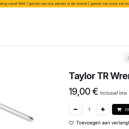
ding vanaf 99€ | geniet van ons advies in de winkel | geniet van onze serv
rsterkers
Effecten
Snaren
Accessoires
Onderdelen
Taylor TR Wre
19,00
€
Inclusief btw
In
Toevoegen aan verlangli