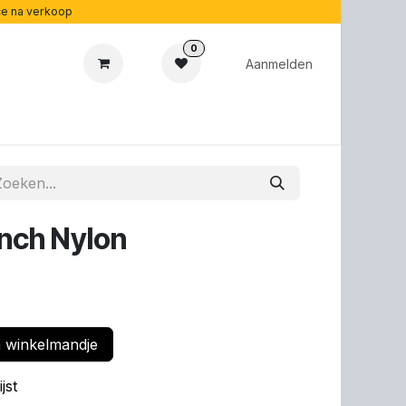
ice na verkoop
0
Aanmelden
cadeaubonnen
Acoustipedia
Over ons
nch Nylon
 winkelmandje
jst