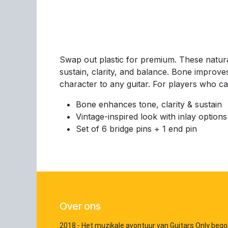
Swap out plastic for premium. These natura
sustain, clarity, and balance. Bone improves
character to any guitar. For players who ca
Bone enhances tone, clarity & sustain
Vintage-inspired look with inlay options
Set of 6 bridge pins + 1 end pin
Over ons
2018 - Het muzikale avontuur van Guitars Only bego