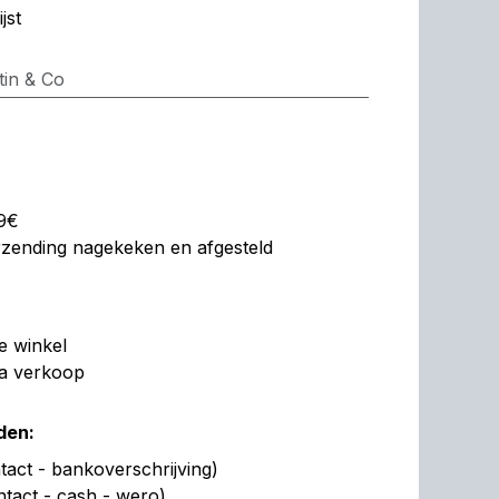
jst
tin & Co
99€
erzending nagekeken en afgesteld
de winkel
na verkoop
den:
act - bankoverschrijving)
ntact - cash - wero)