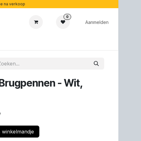
ice na verkoop
0
Aanmelden
cadeaubonnen
Acoustipedia
Over ons
Brugpennen - Wit,
w
 winkelmandje