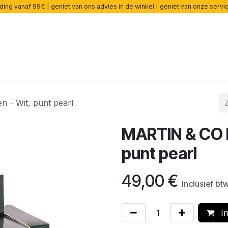
ding vanaf 99€ | geniet van ons advies in de winkel | geniet van onze serv
rsterkers
Effecten
Snaren
Accessoires
Onderdelen
- Wit, punt pearl
MARTIN & CO 
punt pearl
49,00
€
Inclusief bt
In