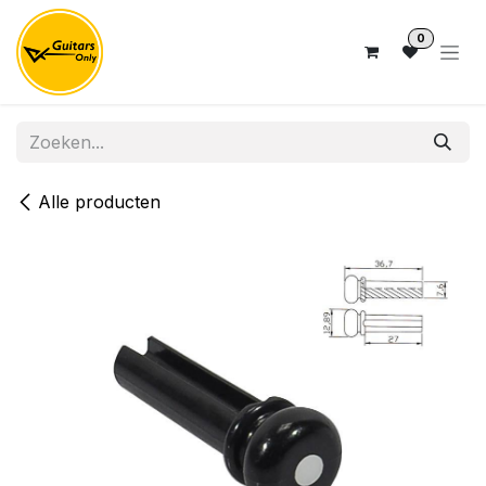
Overslaan naar inhoud
0
Alle producten