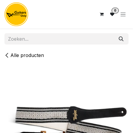
Overslaan naar inhoud
0
Alle producten