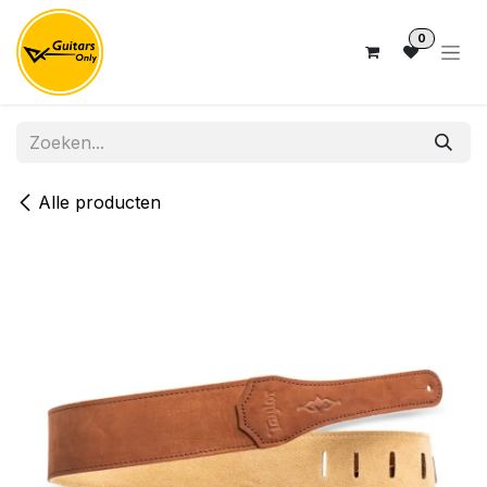
Overslaan naar inhoud
0
Alle producten