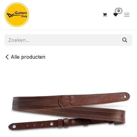
Overslaan naar inhoud
0
Alle producten