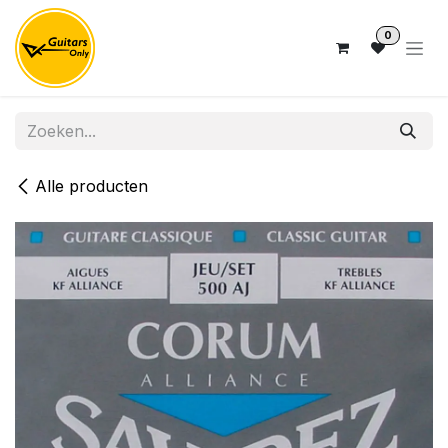
Overslaan naar inhoud
0
Alle producten