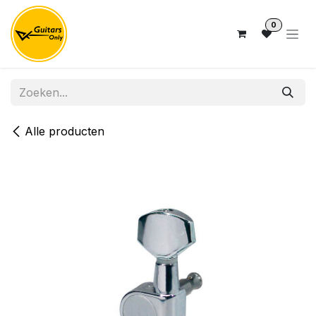
Overslaan naar inhoud
0
Alle producten