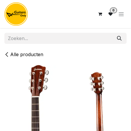
Overslaan naar inhoud
0
Alle producten