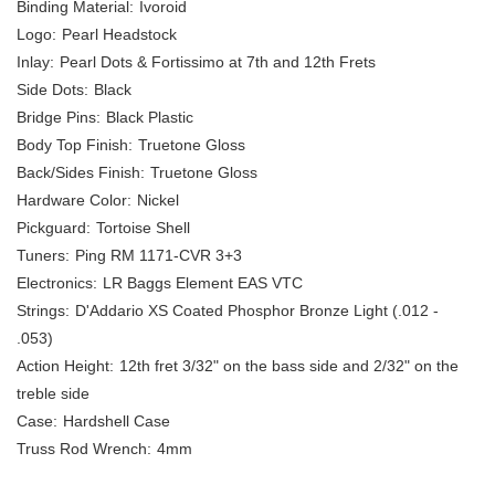
Binding Material:
Ivoroid
Logo:
Pearl Headstock
Inlay:
Pearl Dots & Fortissimo at 7th and 12th Frets
Side Dots:
Black
Bridge Pins:
Black Plastic
Body Top Finish:
Truetone Gloss
Back/Sides Finish:
Truetone Gloss
Hardware Color:
Nickel
Pickguard:
Tortoise Shell
Tuners:
Ping RM 1171-CVR 3+3
Electronics:
LR Baggs Element EAS VTC
Strings:
D'Addario XS Coated Phosphor Bronze Light (.012 -
.053)
Action Height:
12th fret 3/32" on the bass side and 2/32" on the
treble side
Case:
Hardshell Case
Truss Rod Wrench:
4mm