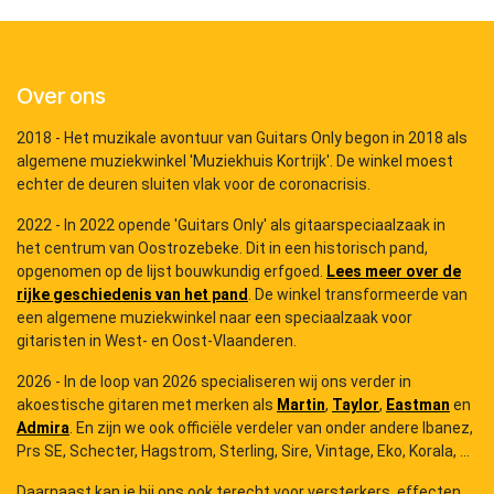
Over ons
2018 - Het muzikale avontuur van Guitars Only begon in 2018 als
algemene muziekwinkel 'Muziekhuis Kortrijk'. De winkel moest
echter de deuren sluiten vlak voor de coronacrisis.
2022 - In 2022 opende 'Guitars Only' als gitaarspeciaalzaak in
het centrum van Oostrozebeke. Dit in een historisch pand,
opgenomen op de lijst bouwkundig erfgoed.
Lees meer over de
rijke geschiedenis van het pand
. De winkel transformeerde van
een algemene muziekwinkel naar een speciaalzaak voor
gitaristen in West- en Oost-Vlaanderen.
2026 - In de loop van 2026 specialiseren wij ons verder in
akoestische gitaren met merken als
Martin
,
Taylor
,
Eastman
en
Admira
. En zijn we ook officiële verdeler van onder andere Ibanez,
Prs SE, Schecter, Hagstrom, Sterling, Sire, Vintage, Eko, Korala, ...
Daarnaast kan je bij ons ook terecht voor versterkers, effecten,