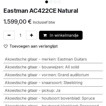
Eastman AC422CE Natural
1.599,00
€
Inclusief btw
In winkelmandje
Toevoegen aan verlanglijst
Akoestische gitaar - merken
:
Eastman Guitars
Akoestische gitaar - bouwwijzen
:
All solid
Akoestische gitaar - vormen
:
Grand auditorium
Akoestische gitaar - snaarsoort
:
Steelstring
Akoestische gitaar - pickup
:
Ja
Akoestische gitaar - houtsoort bovenblad
:
Spruce
Akoestische gitaar - houtsoort klankkast
:
Rosewood