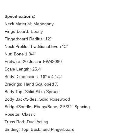
Specifications:
Neck Material:
Mahogany
Fingerboard:
Ebony
Fingerboard Radius:
12"
Neck Profile:
Traditional Even "C"
Nut:
Bone 1 3/4"
Fretwire:
20 Jescar-FW43080
Scale Length:
25.4"
Body Dimensions:
16" x 4 1/4"
Bracings:
Hand Scalloped X
Body Top:
Solid Sitka Spruce
Body Back/Sides:
Solid Rosewood
Bridge/Saddle:
Ebony/Bone, 2 5/32" Spacing
Rosette:
Classic
Truss Rod:
Dual Acting
Binding:
Top, Back, and Fingerboard