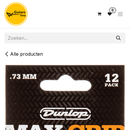
Overslaan naar inhoud
0
Alle producten