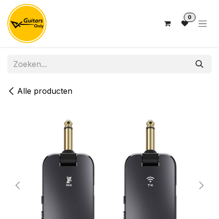
Overslaan naar inhoud
0
Alle producten