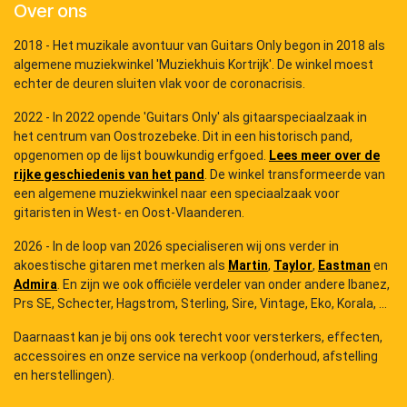
Over ons
2018 - Het muzikale avontuur van Guitars Only begon in 2018 als
algemene muziekwinkel 'Muziekhuis Kortrijk'. De winkel moest
echter de deuren sluiten vlak voor de coronacrisis.
2022 - In 2022 opende 'Guitars Only' als gitaarspeciaalzaak in
het centrum van Oostrozebeke. Dit in een historisch pand,
opgenomen op de lijst bouwkundig erfgoed.
Lees meer over de
rijke geschiedenis van het pand
. De winkel transformeerde van
een algemene muziekwinkel naar een speciaalzaak voor
gitaristen in West- en Oost-Vlaanderen.
2026 - In de loop van 2026 specialiseren wij ons verder in
akoestische gitaren met merken als
Martin
,
Taylor
,
Eastman
en
Admira
. En zijn we ook officiële verdeler van onder andere Ibanez,
Prs SE, Schecter, Hagstrom, Sterling, Sire, Vintage, Eko, Korala, ...
Daarnaast kan je bij ons ook terecht voor versterkers, effecten,
accessoires en onze service na verkoop (onderhoud, afstelling
en herstellingen).