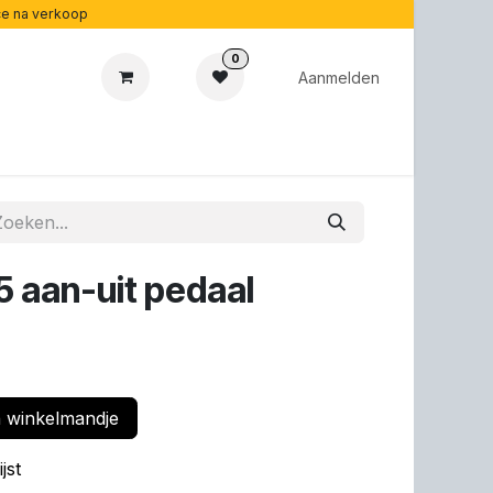
ice na verkoop
0
Aanmelden
aubonnen
Acoustipedia
Over ons
 aan-uit pedaal
 winkelmandje
jst