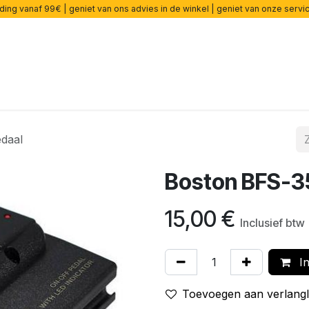
ding vanaf 99€ | geniet van ons advies in de winkel | geniet van onze serv
ers
Effecten
Snaren
Accessoires
Onderdelen
cade
edaal
Boston BFS-35
15,00
€
Inclusief btw
In
Toevoegen aan verlangli