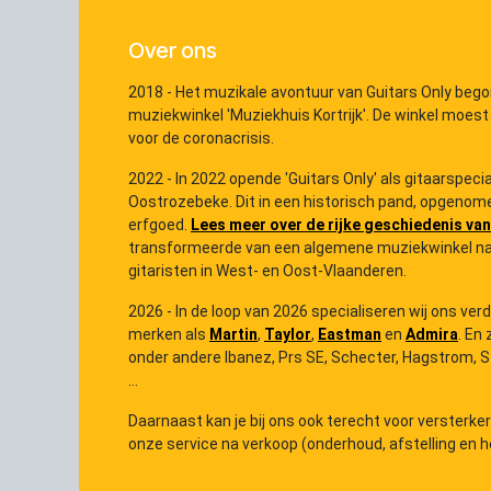
Over ons
2018 - Het muzikale avontuur van Guitars Only bego
muziekwinkel 'Muziekhuis Kortrijk'. De winkel moest
voor de coronacrisis.
2022 - In 2022 opende 'Guitars Only' als gitaarspec
Oostrozebeke. Dit in een historisch pand, opgenome
erfgoed.
Lees meer over de rijke geschiedenis van
transformeerde van een algemene muziekwinkel na
gitaristen in West- en Oost-Vlaanderen.
2026 - In de loop van 2026 specialiseren wij ons ver
merken als
Martin
,
Taylor
,
Eastman
en
Admira
. En 
onder andere Ibanez, Prs SE, Schecter, Hagstrom, Ster
...
Daarnaast kan je bij ons ook terecht voor versterke
onze service na verkoop (onderhoud, afstelling en he