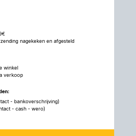
99€
erzending nagekeken en afgesteld
de winkel
na verkoop
den:
act - bankoverschrijving)
ntact - cash - wero)