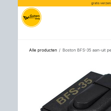
Overslaan naar inhoud
gratis verzen
Home
Onze merken
Onze gitaren
Versterk
Alle producten
Boston BFS-35 aan-uit p