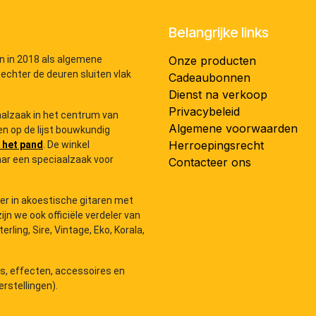
Belangrijke links
n in 2018 als algemene
Onze producten
 echter de deuren sluiten vlak
Cadeaubonnen
Dienst na verkoop
Privacybeleid
iaalzaak in het centrum van
Algemene voorwaarden
n op de lijst bouwkundig
Herroepingsrecht
 het pand
. De winkel
ar een speciaalzaak voor
Contacteer ons
der in akoestische gitaren met
zijn we ook officiële verdeler van
ling, Sire, Vintage, Eko, Korala,
rs, effecten, accessoires en
rstellingen).