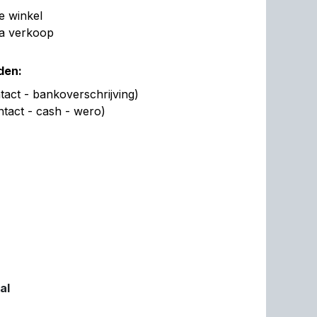
de winkel
na verkoop
den:
act - bankoverschrijving)
ntact - cash - wero)
al