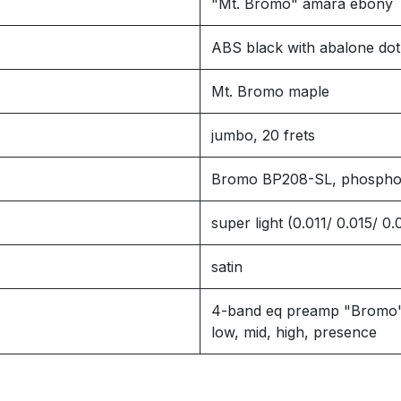
"Mt. Bromo" amara ebony
ABS black with abalone dot
Mt. Bromo maple
jumbo, 20 frets
Bromo BP208-SL, phosphor
super light (0.011/ 0.015/
satin
4-band eq preamp "Bromo
low, mid, high, presence