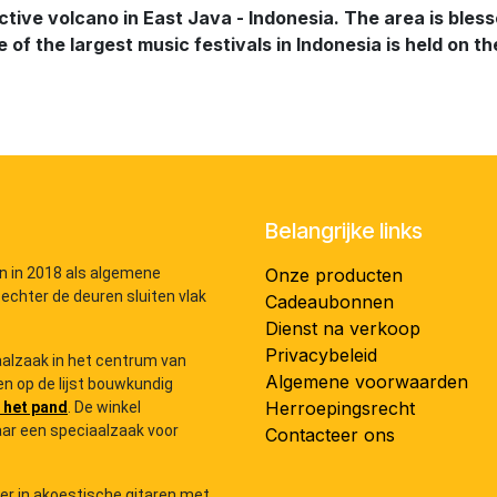
tive volcano in East Java - Indonesia. The area is ble
e of the largest music festivals in Indonesia is held on 
Belangrijke links
n in 2018 als algemene
Onze producten
 echter de deuren sluiten vlak
Cadeaubonnen
Dienst na verkoop
Privacybeleid
iaalzaak in het centrum van
Algemene voorwaarden
n op de lijst bouwkundig
Herroepingsrecht
 het pand
. De winkel
ar een speciaalzaak voor
Contacteer ons
der in akoestische gitaren met