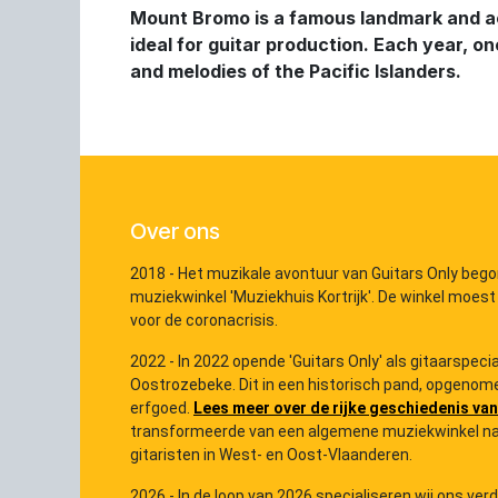
Mount Bromo is a famous landmark and ac
ideal for guitar production. Each year, on
and melodies of the Pacific Islanders.
Over ons
2018 - Het muzikale avontuur van Guitars Only bego
muziekwinkel 'Muziekhuis Kortrijk'. De winkel moest
voor de coronacrisis.
2022 - In 2022 opende 'Guitars Only' als gitaarspec
Oostrozebeke. Dit in een historisch pand, opgenome
erfgoed.
Lees meer over de rijke geschiedenis van
transformeerde van een algemene muziekwinkel na
gitaristen in West- en Oost-Vlaanderen.
2026 - In de loop van 2026 specialiseren wij ons ver