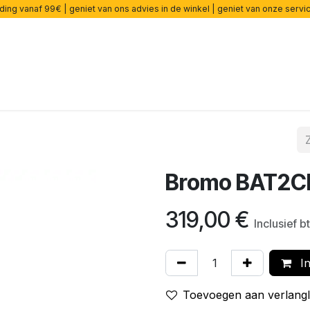
ding vanaf 99€ | geniet van ons advies in de winkel | geniet van onze serv
rsterkers
Effecten
Snaren
Accessoires
Onderdelen
Bromo BAT2C
319,00
€
Inclusief b
In
Toevoegen aan verlangli