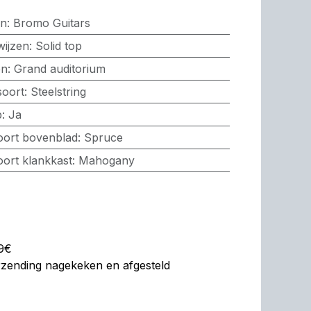
en
:
Bromo Guitars
wijzen
:
Solid top
en
:
Grand auditorium
soort
:
Steelstring
p
:
Ja
soort bovenblad
:
Spruce
oort klankkast
:
Mahogany
99€
erzending nagekeken en afgesteld