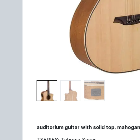
auditorium guitar with solid top, mahoga
TSERIES; Tahoma Series