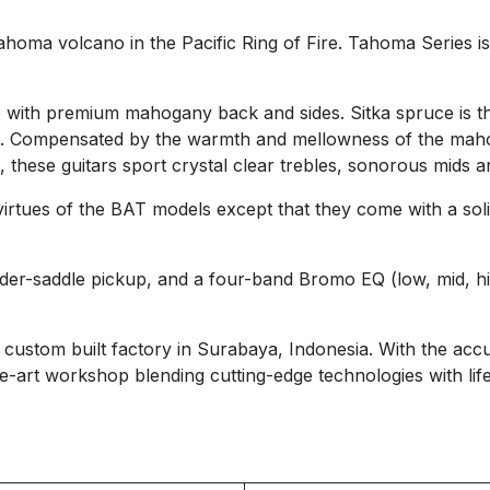
Tahoma volcano in the Pacific Ring of Fire. Tahoma Series i
 with premium mahogany back and sides. Sitka spruce is the
ain. Compensated by the warmth and mellowness of the mah
 these guitars sport crystal clear trebles, sonorous mids 
rtues of the BAT models except that they come with a sol
er-saddle pickup, and a four-band Bromo EQ (low, mid, high
custom built factory in Surabaya, Indonesia. With the ac
he-art workshop blending cutting-edge technologies with li