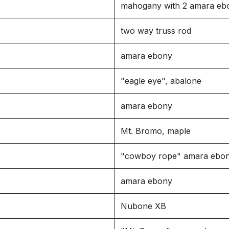
mahogany with 2 amara ebo
two way truss rod
amara ebony
"eagle eye", abalone
amara ebony
Mt. Bromo, maple
"cowboy rope" amara ebo
amara ebony
Nubone XB