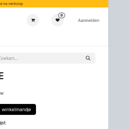
ice na verkoop
0
Aanmelden
cadeaubonnen
Acoustipedia
Over ons
E
tw
 winkelmandje
jst