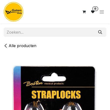
Overslaan naar inhoud
0
Alle producten