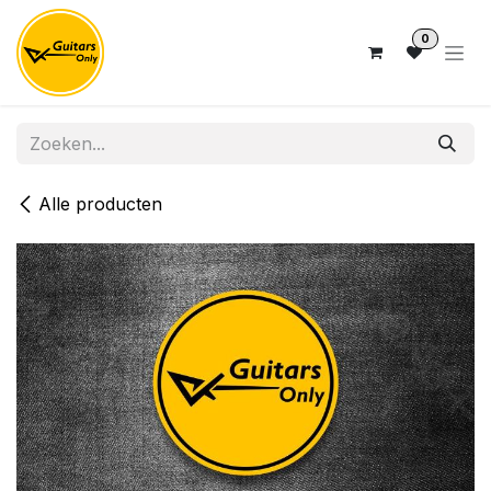
Overslaan naar inhoud
0
Alle producten