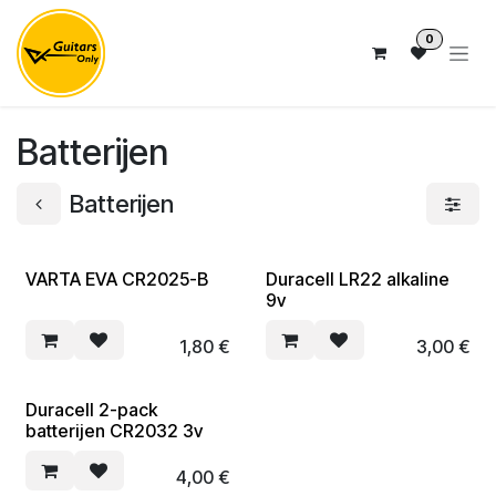
Overslaan naar inhoud
0
Batterijen
Batterijen
VARTA EVA CR2025-B
Duracell LR22 alkaline
9v
1,80
€
3,00
€
Duracell 2-pack
batterijen CR2032 3v
4,00
€