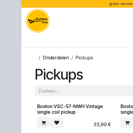
Overslaan naar inhoud
gratis verzen
Home
Gitaren per type
Gitaren per merk
Ve
Onderdelen
Pickups
Pickups
Boston VSC-57-NWH Vintage
Bost
single coil pickup
singl
33,90
€