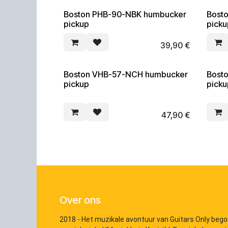
Boston PHB-90-NBK humbucker
Bost
pickup
pick
39,90
€
Boston VHB-57-NCH humbucker
Bost
pickup
pick
47,90
€
Over ons
2018 - Het muzikale avontuur van Guitars Only bego