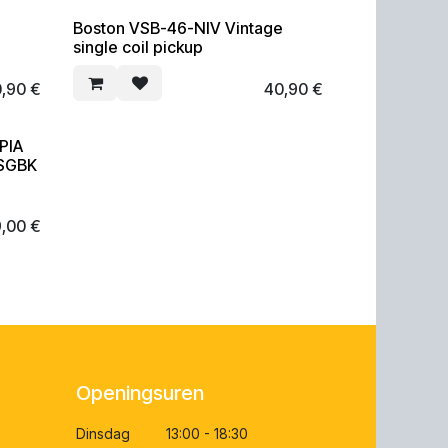
Boston VSB-46-NIV Vintage
single coil pickup
0,90
€
40,90
€
PIA
FSGBK
9,00
€
Openingsuren
Dinsdag 13:00 - 18:30