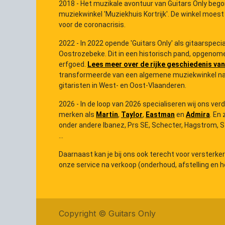
2018 - Het muzikale avontuur van Guitars Only bego
muziekwinkel 'Muziekhuis Kortrijk'. De winkel moest
voor de coronacrisis.
2022 - In 2022 opende 'Guitars Only' als gitaarspec
Oostrozebeke. Dit in een historisch pand, opgenome
erfgoed.
Lees meer over de rijke geschiedenis van
transformeerde van een algemene muziekwinkel na
gitaristen in West- en Oost-Vlaanderen.
2026 - In de loop van 2026 specialiseren wij ons ver
merken als
Martin
,
Taylor
,
Eastman
en
Admira
. En 
onder andere Ibanez, Prs SE, Schecter, Hagstrom, Ster
...
Daarnaast kan je bij ons ook terecht voor versterke
onze service na verkoop (onderhoud, afstelling en he
Copyright ©
Guitars Only