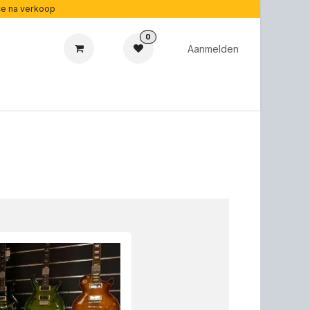
ice na verkoop
0
Aanmelden
aubonnen
Acoustipedia
Over ons