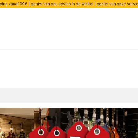
ding vanaf 99€ | geniet van ons advies in de winkel | geniet van onze serv
ers
Effecten
Snaren
Accessoires
Onderdelen
cade