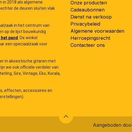
n in 2018 als algemene
Onze producten
 echter de deuren sluiten vlak
Cadeaubonnen
Dienst na verkoop
Privacybeleid
iaalzaak in het centrum van
Algemene voorwaarden
n op de lijst bouwkundig
Herroepingsrecht
 het pand
. De winkel
ar een speciaalzaak voor
Contacteer ons
der in akoestische gitaren met
zijn we ook officiële verdeler van
ling, Sire, Vintage, Eko, Korala,
rs, effecten, accessoires en
rstellingen).
Aangeboden do