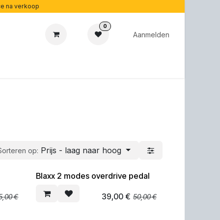
ice na verkoop
0
Aanmelden
aubonnen
Acoustipedia
Over ons
Prijs - laag naar hoog
Sorteren op:
Blaxx 2 modes overdrive pedal
SOLDEN
39,00
€
5,00
€
50,00
€