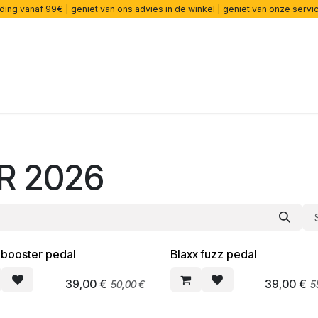
ding vanaf 99€ | geniet van ons advies in de winkel | geniet van onze serv
ers
Effecten
Snaren
Accessoires
Onderdelen
cade
R 2026
 booster pedal
Blaxx fuzz pedal
EN
SOLDEN
39,00
€
39,00
€
50,00
€
5