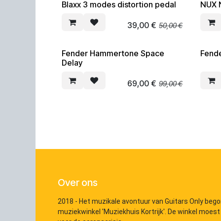
Blaxx 3 modes distortion pedal
NUX 
SOLDEN
SOLD
39,00
€
50,00
€
Fender Hammertone Space
Fend
SOLDEN
SOLD
Delay
69,00
€
99,00
€
Over ons
2018 - Het muzikale avontuur van Guitars Only bego
muziekwinkel 'Muziekhuis Kortrijk'. De winkel moest