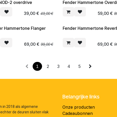
NOD-2 overdrive
Fender Hammertone Overdr
EN
SOLDEN
39,00
€
59,00
€
49,00
€
8
er Hammertone Flanger
Fender Hammertone Rever
EN
SOLDEN
69,00
€
69,00
€
99,00
€
9
1
2
3
4
5
Belangrijke links
n in 2018 als algemene
Onze producten
 echter de deuren sluiten vlak
Cadeaubonnen