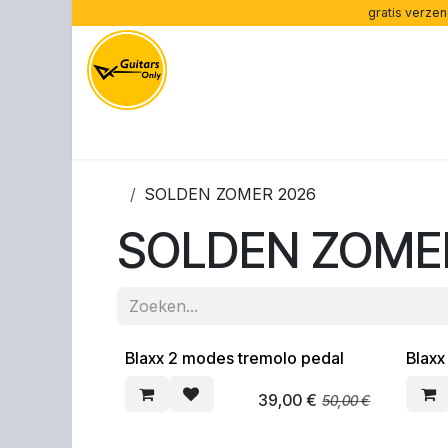
Overslaan naar inhoud
gratis verzen
Home
Onze merken
Onze gitaren
Versterk
SOLDEN ZOMER 2026
SOLDEN ZOME
Blaxx 2 modes tremolo pedal
Blaxx
SOLDEN
SOLD
39,00
€
50,00
€