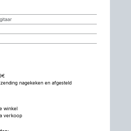
gitaar
99€
erzending nagekeken en afgesteld
de winkel
na verkoop