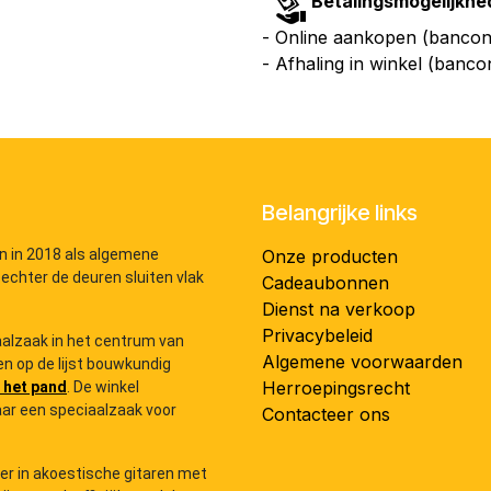
Betalingsmogelijkhe
- Online aankopen (bancont
- Afhaling in winkel (banco
Belangrijke links
n in 2018 als algemene
Onze producten
 echter de deuren sluiten vlak
Cadeaubonnen
Dienst na verkoop
Privacybeleid
iaalzaak in het centrum van
Algemene voorwaarden
n op de lijst bouwkundig
Herroepingsrecht
 het pand
. De winkel
ar een speciaalzaak voor
Contacteer ons
der in akoestische gitaren met