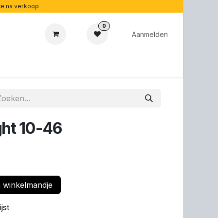
ice na verkoop
0
Aanmelden
aubonnen
Acoustipedia
Over ons
ight 10-46
 winkelmandje
jst