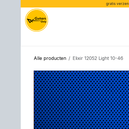
Overslaan naar inhoud
gratis verzen
Home
Onze merken
Onze gitaren
Versterk
Alle producten
Elixir 12052 Light 10-46