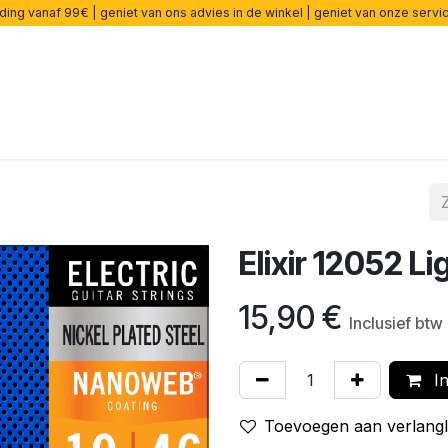
ding vanaf 99€ | geniet van ons advies in de winkel | geniet van onze serv
ers
Effecten
Snaren
Accessoires
Onderdelen
cade
Elixir 12052 L
15,90
€
Inclusief btw
In
Toevoegen aan verlangli