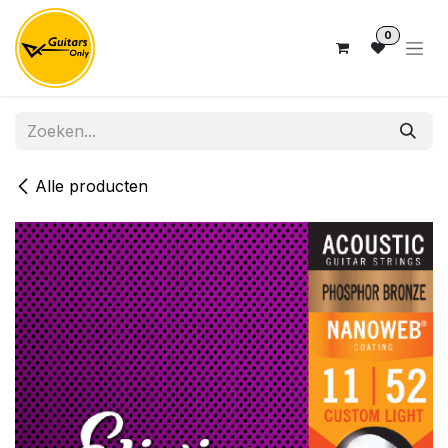
Overslaan naar inhoud
0
Alle producten