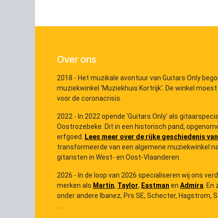
Over ons
2018 - Het muzikale avontuur van Guitars Only bego
muziekwinkel 'Muziekhuis Kortrijk'. De winkel moest
voor de coronacrisis.
2022 - In 2022 opende 'Guitars Only' als gitaarspec
Oostrozebeke. Dit in een historisch pand, opgenome
erfgoed.
Lees meer over de rijke geschiedenis van
transformeerde van een algemene muziekwinkel na
gitaristen in West- en Oost-Vlaanderen.
2026 - In de loop van 2026 specialiseren wij ons ver
merken als
Martin
,
Taylor
,
Eastman
en
Admira
. En 
onder andere Ibanez, Prs SE, Schecter, Hagstrom, Ster
...