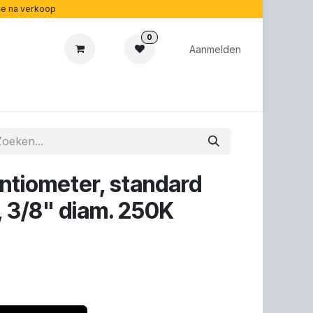
ice na verkoop
0
Aanmelden
aubonnen
Acoustipedia
Over ons
tiometer, standard
, 3/8" diam. 250K