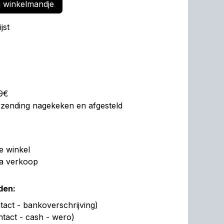
 winkelmandje
jst
99€
erzending nagekeken en afgesteld
de winkel
na verkoop
den:
act - bankoverschrijving)
ntact - cash - wero)