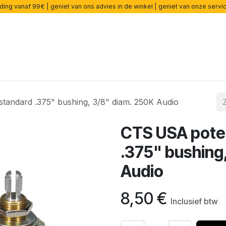
ding vanaf 99€ | geniet van ons advies in de winkel | geniet van onze serv
ers
Effecten
Snaren
Accessoires
Onderdelen
cade
tandard .375" bushing, 3/8" diam. 250K Audio
CTS USA poten
.375" bushing
Audio
8,50
€
Inclusief btw