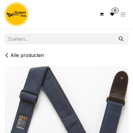
Overslaan naar inhoud
0
Alle producten