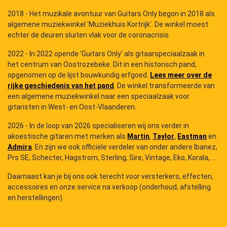
2018 - Het muzikale avontuur van Guitars Only begon in 2018 als
algemene muziekwinkel 'Muziekhuis Kortrijk'. De winkel moest
echter de deuren sluiten vlak voor de coronacrisis.
2022 - In 2022 opende 'Guitars Only' als gitaarspeciaalzaak in
het centrum van Oostrozebeke. Dit in een historisch pand,
opgenomen op de lijst bouwkundig erfgoed.
Lees meer over de
rijke geschiedenis van het pand
. De winkel transformeerde van
een algemene muziekwinkel naar een speciaalzaak voor
gitaristen in West- en Oost-Vlaanderen.
2026 - In de loop van 2026 specialiseren wij ons verder in
akoestische gitaren met merken als
Martin
,
Taylor
,
Eastman
en
Admira
. En zijn we ook officiële verdeler van onder andere Ibanez,
Prs SE, Schecter, Hagstrom, Sterling, Sire, Vintage, Eko, Korala, ...
Daarnaast kan je bij ons ook terecht voor versterkers, effecten,
accessoires en onze service na verkoop (onderhoud, afstelling
en herstellingen).