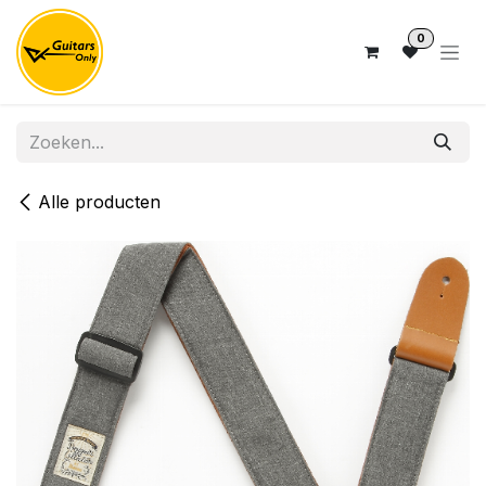
Overslaan naar inhoud
0
Alle producten