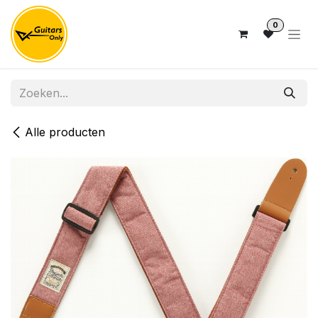
Overslaan naar inhoud
0
Alle producten