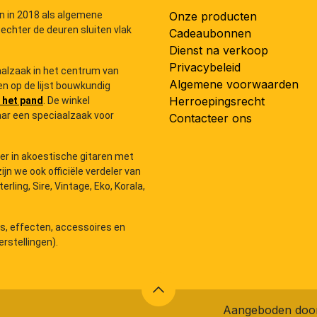
n in 2018 als algemene
Onze producten
 echter de deuren sluiten vlak
Cadeaubonnen
Dienst na verkoop
Privacybeleid
iaalzaak in het centrum van
Algemene voorwaarden
n op de lijst bouwkundig
Herroepingsrecht
 het pand
. De winkel
ar een speciaalzaak voor
Contacteer ons
der in akoestische gitaren met
zijn we ook officiële verdeler van
ling, Sire, Vintage, Eko, Korala,
rs, effecten, accessoires en
rstellingen).
Aangeboden do