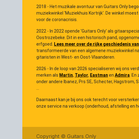
2018 - Het muzikale avontuur van Guitars Only bego
muziekwinkel 'Muziekhuis Kortrijk'. De winkel moest
voor de coronacrisis.
2022 - In 2022 opende 'Guitars Only' als gitaarspec
Oostrozebeke. Dit in een historisch pand, opgenome
erfgoed.
Lees meer over de rijke geschiedenis van
transformeerde van een algemene muziekwinkel na
gitaristen in West- en Oost-Vlaanderen.
2026 - In de loop van 2026 specialiseren wij ons ver
merken als
Martin
,
Taylor
,
Eastman
en
Admira
. En 
onder andere Ibanez, Prs SE, Schecter, Hagstrom, Ster
...
Daarnaast kan je bij ons ook terecht voor versterke
onze service na verkoop (onderhoud, afstelling en he
Copyright ©
Guitars Only