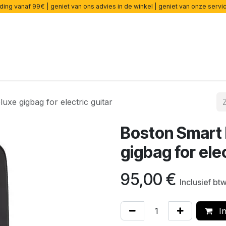
ding vanaf 99€ | geniet van ons advies in de winkel | geniet van onze serv
rsterkers
Effecten
Snaren
Accessoires
Onderdelen
xe gigbag for electric guitar
Boston Smart
gigbag for elec
95,00
€
Inclusief bt
In