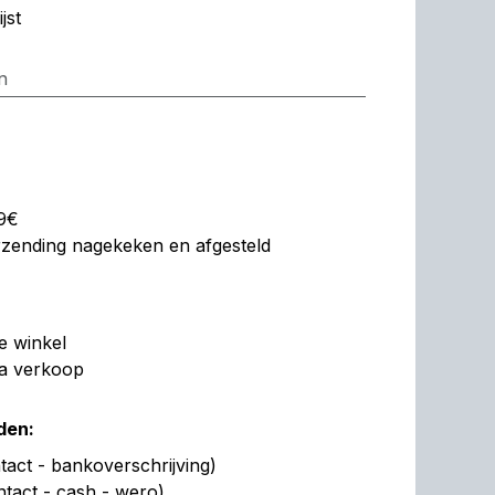
jst
n
99€
erzending nagekeken en afgesteld
de winkel
na verkoop
den:
act - bankoverschrijving)
ntact - cash - wero)