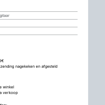
gitaar
99€
erzending nagekeken en afgesteld
de winkel
na verkoop