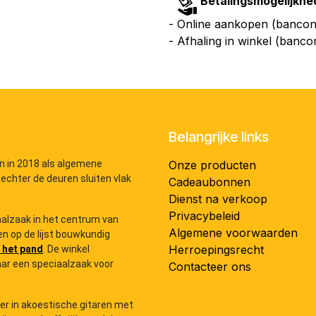
Betalingsmogelijkhe
- Online aankopen (bancont
- Afhaling in winkel (banco
Belangrijke links
n in 2018 als algemene
Onze producten
 echter de deuren sluiten vlak
Cadeaubonnen
Dienst na verkoop
Privacybeleid
iaalzaak in het centrum van
Algemene voorwaarden
n op de lijst bouwkundig
Herroepingsrecht
 het pand
. De winkel
ar een speciaalzaak voor
Contacteer ons
der in akoestische gitaren met