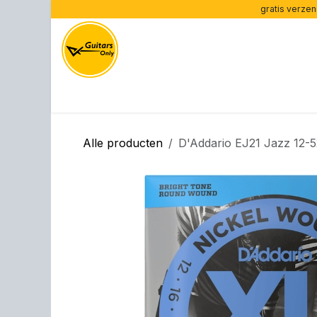
Overslaan naar inhoud
gratis verzen
Home
Gitaren per type
Gitaren per merk
Ve
Alle producten
D'Addario EJ21 Jazz 12-5