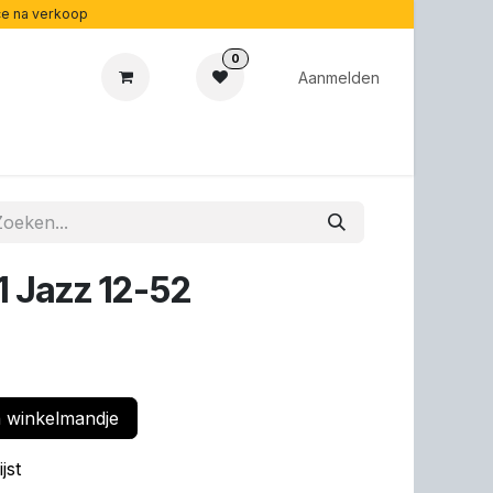
ice na verkoop
0
Aanmelden
cadeaubonnen
Acoustipedia
Over ons
1 Jazz 12-52
 winkelmandje
jst