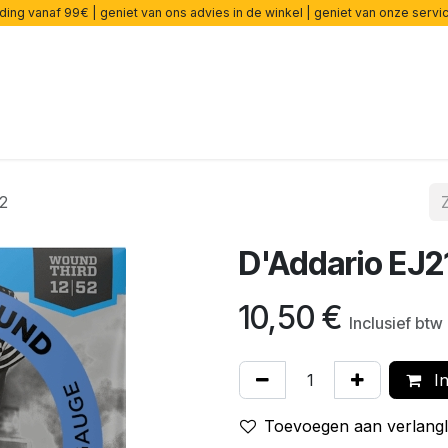
ding vanaf 99€ | geniet van ons advies in de winkel | geniet van onze serv
rsterkers
Effecten
Snaren
Accessoires
Onderdelen
2
D'Addario EJ2
10,50
€
Inclusief btw
In
Toevoegen aan verlangli