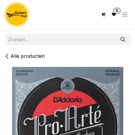
Overslaan naar inhoud
0
Alle producten