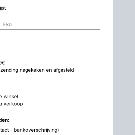
jst
n
:
Eko
99€
erzending nagekeken en afgesteld
de winkel
na verkoop
den:
act - bankoverschrijving)