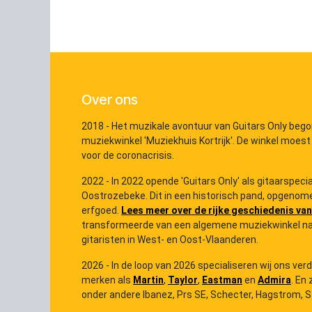
Over ons
2018 - Het muzikale avontuur van Guitars Only bego
muziekwinkel 'Muziekhuis Kortrijk'. De winkel moest
voor de coronacrisis.
2022 - In 2022 opende 'Guitars Only' als gitaarspec
Oostrozebeke. Dit in een historisch pand, opgenome
erfgoed.
Lees meer over de rijke geschiedenis van
transformeerde van een algemene muziekwinkel na
gitaristen in West- en Oost-Vlaanderen.
2026 - In de loop van 2026 specialiseren wij ons ver
merken als
Martin
,
Taylor
,
Eastman
en
Admira
. En 
onder andere Ibanez, Prs SE, Schecter, Hagstrom, Ster
...