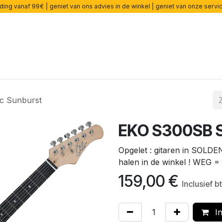
ding vanaf 99€ | geniet van ons advies in de winkel | geniet van onze serv
ers
Effecten
Snaren
Accessoires
Onderdelen
cade
ic Sunburst
EKO S300SB St
Opgelet : gitaren in SOLDEN
halen in de winkel ! WEG =
159,00
€
Inclusief b
In