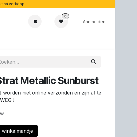
ice na verkoop
0
Aanmelden
aubonnen
Acoustipedia
Over ons
rat Metallic Sunburst
 worden niet online verzonden en zijn af te
 WEG !
tw
 winkelmandje