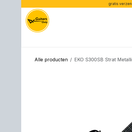
Overslaan naar inhoud
gratis verzen
Home
Onze merken
Onze gitaren
Versterk
Alle producten
EKO S300SB Strat Metall