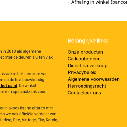
- Afhaling in winkel (banco
Belangrijke links
n in 2018 als algemene
Onze producten
 echter de deuren sluiten vlak
Cadeaubonnen
Dienst na verkoop
Privacybeleid
iaalzaak in het centrum van
Algemene voorwaarden
n op de lijst bouwkundig
Herroepingsrecht
 het pand
. De winkel
ar een speciaalzaak voor
Contacteer ons
der in akoestische gitaren met
zijn we ook officiële verdeler van
ling, Sire, Vintage, Eko, Korala,