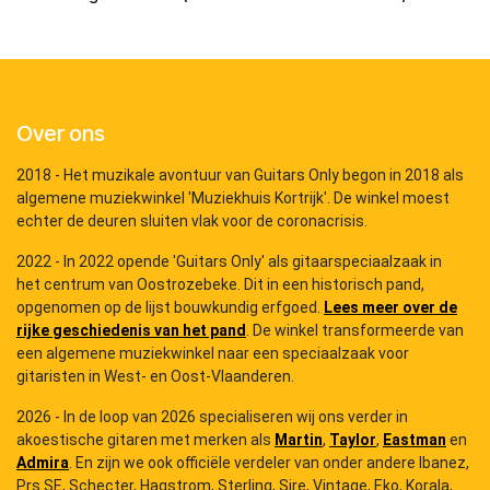
Over ons
2018 - Het muzikale avontuur van Guitars Only begon in 2018 als
algemene muziekwinkel 'Muziekhuis Kortrijk'. De winkel moest
echter de deuren sluiten vlak voor de coronacrisis.
2022 - In 2022 opende 'Guitars Only' als gitaarspeciaalzaak in
het centrum van Oostrozebeke. Dit in een historisch pand,
opgenomen op de lijst bouwkundig erfgoed.
Lees meer over de
rijke geschiedenis van het pand
. De winkel transformeerde van
een algemene muziekwinkel naar een speciaalzaak voor
gitaristen in West- en Oost-Vlaanderen.
2026 - In de loop van 2026 specialiseren wij ons verder in
akoestische gitaren met merken als
Martin
,
Taylor
,
Eastman
en
Admira
. En zijn we ook officiële verdeler van onder andere Ibanez,
Prs SE, Schecter, Hagstrom, Sterling, Sire, Vintage, Eko, Korala, ...