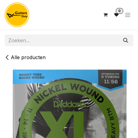
Overslaan naar inhoud
0
Alle producten