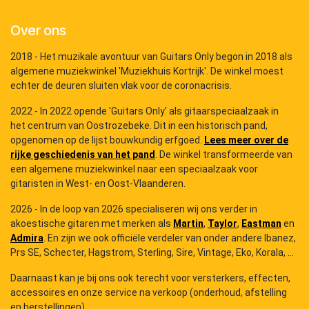
Over ons
2018 - Het muzikale avontuur van Guitars Only begon in 2018 als
algemene muziekwinkel 'Muziekhuis Kortrijk'. De winkel moest
echter de deuren sluiten vlak voor de coronacrisis.
2022 - In 2022 opende 'Guitars Only' als gitaarspeciaalzaak in
het centrum van Oostrozebeke. Dit in een historisch pand,
opgenomen op de lijst bouwkundig erfgoed.
Lees meer over de
rijke geschiedenis van het pand
. De winkel transformeerde van
een algemene muziekwinkel naar een speciaalzaak voor
gitaristen in West- en Oost-Vlaanderen.
2026 - In de loop van 2026 specialiseren wij ons verder in
akoestische gitaren met merken als
Martin
,
Taylor
,
Eastman
en
Admira
. En zijn we ook officiële verdeler van onder andere Ibanez,
Prs SE, Schecter, Hagstrom, Sterling, Sire, Vintage, Eko, Korala, ...
Daarnaast kan je bij ons ook terecht voor versterkers, effecten,
accessoires en onze service na verkoop (onderhoud, afstelling
en herstellingen).