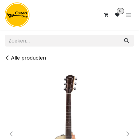
Overslaan naar inhoud
0
Alle producten