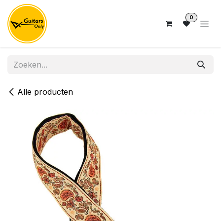
Overslaan naar inhoud
0
Alle producten