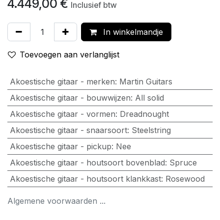
4.449,00
€
Inclusief btw
In winkelmandje
Toevoegen aan verlanglijst
Akoestische gitaar - merken
:
Martin Guitars
Akoestische gitaar - bouwwijzen
:
All solid
Akoestische gitaar - vormen
:
Dreadnought
Akoestische gitaar - snaarsoort
:
Steelstring
Akoestische gitaar - pickup
:
Nee
Akoestische gitaar - houtsoort bovenblad
:
Spruce
Akoestische gitaar - houtsoort klankkast
:
Rosewood
Algemene voorwaarden ...