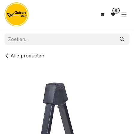
Overslaan naar inhoud
0
Alle producten