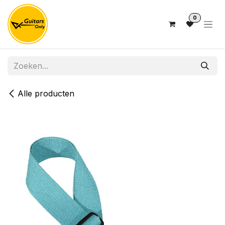
Overslaan naar inhoud
0
Alle producten