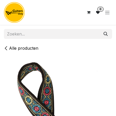
Overslaan naar inhoud
0
Alle producten