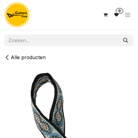
Overslaan naar inhoud
0
Alle producten