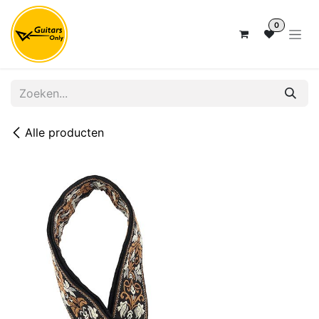
Overslaan naar inhoud
0
Alle producten