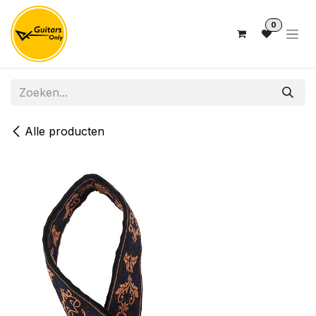
Overslaan naar inhoud
0
Alle producten