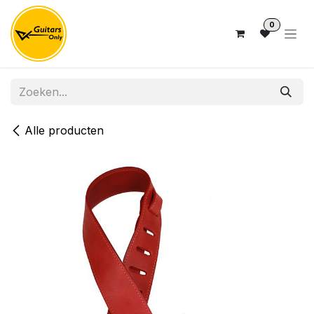
Overslaan naar inhoud
0
Alle producten