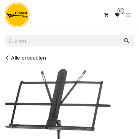
Overslaan naar inhoud
0
Alle producten