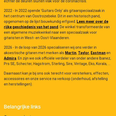
echter de deuren sluiten vlak voor de coronacrisis.
2022 - In 2022 opende 'Guitars Only' als gitaarspeciaalzaak in
het centrum van Oostrozebeke. Dit in een historisch pand,
opgenomen op de lijst bouwkundig erfgoed.
Lees meer over de
rijke geschiedenis van het pand
. De winkel transformeerde van
een algemene muziekwinkel naar een speciaalzaak voor
gitaristen in West- en Oost-Vlaanderen.
2026 - In de loop van 2026 specialiseren wij ons verder in
akoestische gitaren met merken als
Martin
,
Taylor
,
Eastman
en
Admira
. En zijn we ook officiële verdeler van onder andere Ibanez,
Prs SE, Schecter, Hagstrom, Sterling, Sire, Vintage, Eko, Korala, ...
Daarnaast kan je bij ons ook terecht voor versterkers, effecten,
accessoires en onze service na verkoop (onderhoud, afstelling
en herstellingen).
Belangrijke links