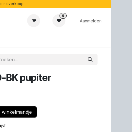
ice na verkoop
0
Aanmelden
cadeaubonnen
Acoustipedia
Over ons
-BK pupiter
 winkelmandje
jst