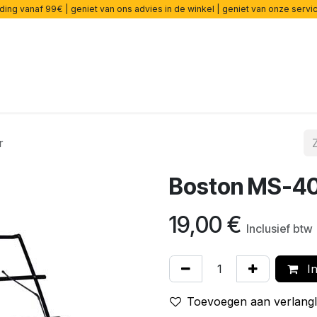
ding vanaf 99€ | geniet van ons advies in de winkel | geniet van onze serv
rsterkers
Effecten
Snaren
Accessoires
Onderdelen
r
Boston MS-40
19,00
€
Inclusief btw
In
Toevoegen aan verlangli