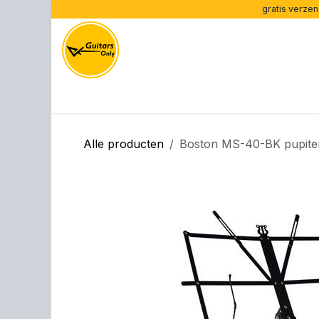
Overslaan naar inhoud
gratis verzen
Home
Gitaren per type
Gitaren per merk
Ve
Alle producten
Boston MS-40-BK pupite