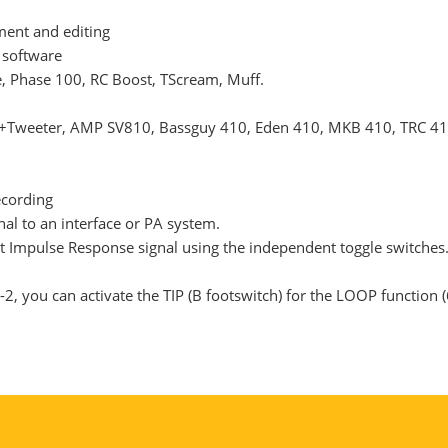
ment and editing
 software
, Phase 100, RC Boost, TScream, Muff.
weeter, AMP SV810, Bassguy 410, Eden 410, MKB 410, TRC 410, a
ecording
al to an interface or PA system.
 Impulse Response signal using the independent toggle switches. 
 you can activate the TIP (B footswitch) for the LOOP function (