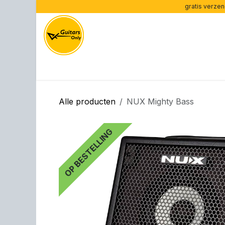
Overslaan naar inhoud
gratis verzen
Home
Gitaren per type
Gitaren per merk
Ve
Alle producten
NUX Mighty Bass
OP BESTELLING