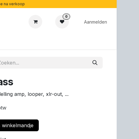
ice na verkoop
0
Aanmelden
cadeaubonnen
Acoustipedia
Over ons
ass
ling amp, looper, xlr-out, ...
btw
 winkelmandje