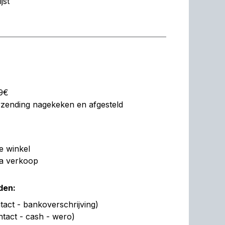
jst
99€
erzending nagekeken en afgesteld
de winkel
na verkoop
den:
act - bankoverschrijving)
ntact - cash - wero)