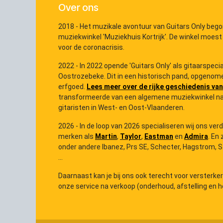
Over ons
2018 - Het muzikale avontuur van Guitars Only bego
muziekwinkel 'Muziekhuis Kortrijk'. De winkel moest
voor de coronacrisis.
2022 - In 2022 opende 'Guitars Only' als gitaarspec
Oostrozebeke. Dit in een historisch pand, opgenome
erfgoed.
Lees meer over de rijke geschiedenis van
transformeerde van een algemene muziekwinkel na
gitaristen in West- en Oost-Vlaanderen.
2026 - In de loop van 2026 specialiseren wij ons ver
merken als
Martin
,
Taylor
,
Eastman
en
Admira
. En 
onder andere Ibanez, Prs SE, Schecter, Hagstrom, Ster
...
Daarnaast kan je bij ons ook terecht voor versterke
onze service na verkoop (onderhoud, afstelling en he