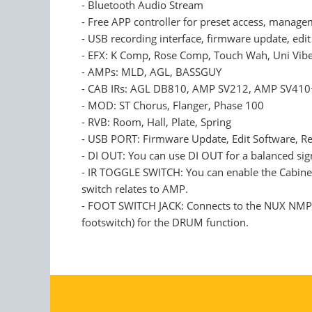
- Bluetooth Audio Stream
- Free APP controller for preset access, manage
- USB recording interface, firmware update, edit
- EFX: K Comp, Rose Comp, Touch Wah, Uni Vibe
- AMPs: MLD, AGL, BASSGUY
- CAB IRs: AGL DB810, AMP SV212, AMP SV410+T
- MOD: ST Chorus, Flanger, Phase 100
- RVB: Room, Hall, Plate, Spring
- USB PORT: Firmware Update, Edit Software, R
- DI OUT: You can use DI OUT for a balanced sign
- IR TOGGLE SWITCH: You can enable the Cabinet
switch relates to AMP.
- FOOT SWITCH JACK: Connects to the NUX NMP-2,
footswitch) for the DRUM function.