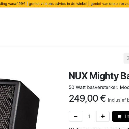
ding vanaf 99€ | geniet van ons advies in de winkel | geniet van onze serv
rsterkers
Effecten
Snaren
Accessoires
Onderdelen
NUX Mighty B
50 Watt basversterker. Model
249,00
€
Inclusief 
In