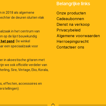
Belangrijke links
n in 2018 als algemene
Onze producten
 echter de deuren sluiten vlak
Cadeaubonnen
Dienst na verkoop
Privacybeleid
iaalzaak in het centrum van
Algemene voorwaarden
n op de lijst bouwkundig
Herroepingsrecht
 het pand
. De winkel
ar een speciaalzaak voor
Contacteer ons
der in akoestische gitaren met
zijn we ook officiële verdeler van
ling, Sire, Vintage, Eko, Korala,
rs, effecten, accessoires en
rstellingen).