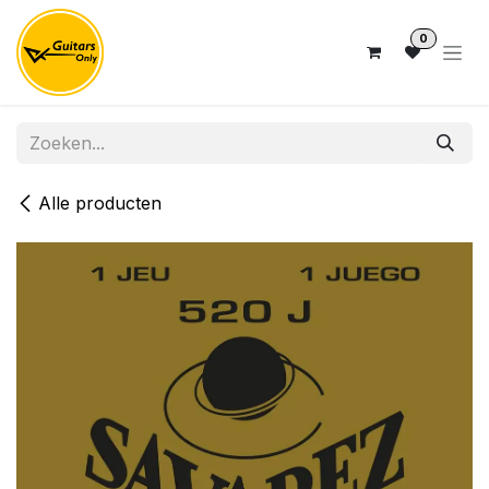
Overslaan naar inhoud
0
Alle producten