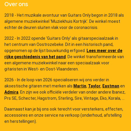
Over ons
2018 - Het muzikale avontuur van Guitars Only begon in 2018 als
algemene muziekwinkel 'Muziekhuis Kortrijk'. De winkel moest
echter de deuren sluiten vlak voor de coronacrisis.
2022 - In 2022 opende 'Guitars Only' als gitaarspeciaalzaak in
het centrum van Oostrozebeke. Dit in een historisch pand,
opgenomen op de lijst bouwkundig erfgoed.
Lees meer over de
rijke geschiedenis van het pand
. De winkel transformeerde van
een algemene muziekwinkel naar een speciaalzaak voor
gitaristen in West- en Oost-Vlaanderen.
2026 - In de loop van 2026 specialiseren wij ons verder in
akoestische gitaren met merken als
Martin
,
Taylor
,
Eastman
en
Admira
. En zijn we ook officiële verdeler van onder andere Ibanez,
Prs SE, Schecter, Hagstrom, Sterling, Sire, Vintage, Eko, Korala, ...
Daarnaast kan je bij ons ook terecht voor versterkers, effecten,
accessoires en onze service na verkoop (onderhoud, afstelling
en herstellingen).