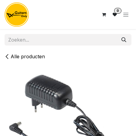
Overslaan naar inhoud
0
Alle producten