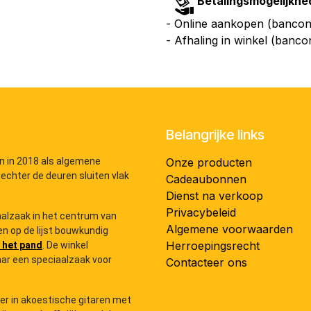
Betalingsmogelijkhe
- Online aankopen (bancont
- Afhaling in winkel (banco
Belangrijke links
n in 2018 als algemene
Onze producten
 echter de deuren sluiten vlak
Cadeaubonnen
Dienst na verkoop
Privacybeleid
iaalzaak in het centrum van
Algemene voorwaarden
n op de lijst bouwkundig
Herroepingsrecht
 het pand
. De winkel
ar een speciaalzaak voor
Contacteer ons
der in akoestische gitaren met