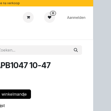
ice na verkoop
0
Aanmelden
cadeaubonnen
Acoustipedia
Over ons
APB1047 10-47
 winkelmandje
jst