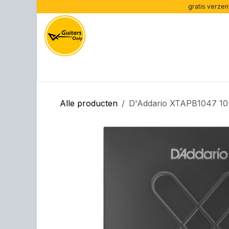
Overslaan naar inhoud
gratis verzen
Home
Gitaren per type
Gitaren per merk
Ve
Alle producten
D'Addario XTAPB1047 10