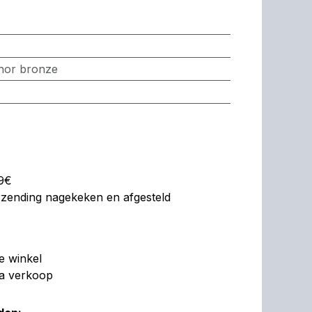
hor bronze
99€
erzending nagekeken en afgesteld
de winkel
na verkoop