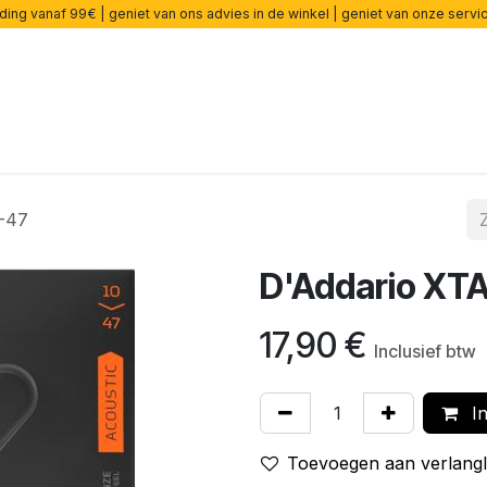
ding vanaf 99€ | geniet van ons advies in de winkel | geniet van onze serv
rsterkers
Effecten
Snaren
Accessoires
Onderdelen
-47
D'Addario XT
17,90
€
Inclusief btw
In
Toevoegen aan verlangli